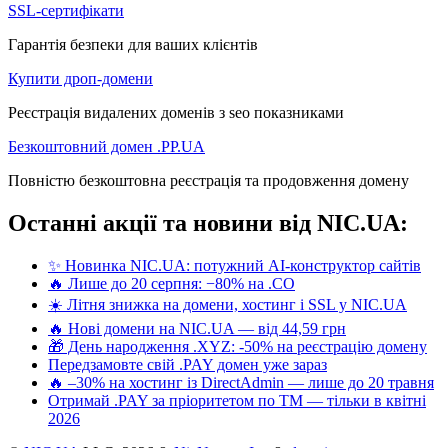
SSL-сертифікати
Гарантія безпеки для ваших клієнтів
Купити дроп-домени
Реєстрація видалених доменів з seo показниками
Безкоштовний домен .PP.UA
Повністю безкоштовна реєстрація та продовження домену
Останні акції та новини від NIC.UA:
✨ Новинка NIC.UA: потужний AI-конструктор сайтів
🔥 Лише до 20 серпня: −80% на .CO
☀️ Літня знижка на домени, хостинг і SSL у NIC.UA
🔥 Нові домени на NIC.UA — від 44,59 грн
🎁 День народження .XYZ: -50% на реєстрацію домену
Передзамовте свій .PAY домен уже зараз
🔥 –30% на хостинг із DirectAdmin — лише до 20 травня
Отримай .PAY за пріоритетом по ТМ — тільки в квітні
2026