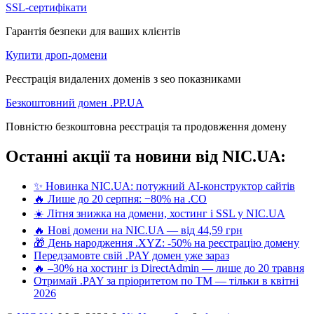
SSL-сертифікати
Гарантія безпеки для ваших клієнтів
Купити дроп-домени
Реєстрація видалених доменів з seo показниками
Безкоштовний домен .PP.UA
Повністю безкоштовна реєстрація та продовження домену
Останні акції та новини від NIC.UA:
✨ Новинка NIC.UA: потужний AI-конструктор сайтів
🔥 Лише до 20 серпня: −80% на .CO
☀️ Літня знижка на домени, хостинг і SSL у NIC.UA
🔥 Нові домени на NIC.UA — від 44,59 грн
🎁 День народження .XYZ: -50% на реєстрацію домену
Передзамовте свій .PAY домен уже зараз
🔥 –30% на хостинг із DirectAdmin — лише до 20 травня
Отримай .PAY за пріоритетом по ТМ — тільки в квітні
2026